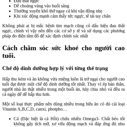
Đau thắt ngực
Dễ choáng váng vào buổi sáng
Thường xuyên khó thở ngay cả khi vận động nhẹ
Khi xúc động mạnh cảm thấy tức ngực, tê tái tay chân
Không phải ai bị mắc bệnh tim mạch cũng có dấu hiệu đau thắt
ngực, chính vì vậy nên đến các cơ sở y tê và sử dụng các phương
pháp đo điện tâm đồ để xác định chính xác nhất
Cách chăm sóc sức khoẻ cho người cao
tuổi.
Chế độ dinh dưỡng hợp lý với từng thể trạng
Hấp thu kém và ăn không vừa miệng luôn là trở ngại cho người cao
tuổi đạt được một chế độ dinh dưỡng tốt nhất. Thay vì ép bản thân,
người nhà ăn thật nhiều trong một buổi ăn, hãy chia nhỏ và đều ra
cả ngày để dễ hấp thu hơn.
Một số loại thực phẩm nên dùng nhiều trong bữa ăn có đủ cái loại
Vitamin A,B,C,D, canxi, photpho…
Cá (Đặc biệt là cá Hồi) chứa nhiều Omega3- Chất béo tốt
không gây tích mỡ, xơ vữa động mạch và đáp ứng đủ nhu