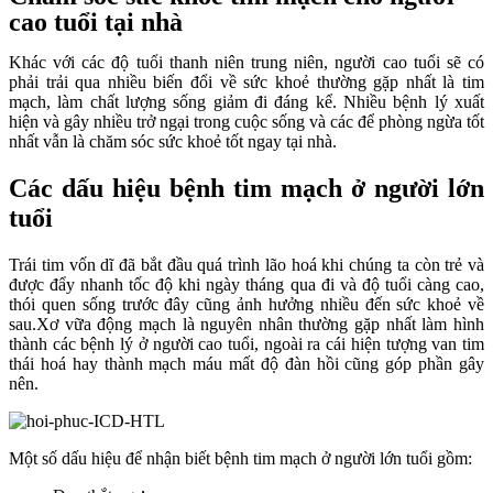
cao tuổi tại nhà
Khác với các độ tuổi thanh niên trung niên, người cao tuổi sẽ có
phải trải qua nhiều biến đổi về sức khoẻ thường gặp nhất là tim
mạch, làm chất lượng sống giảm đi đáng kể. Nhiều bệnh lý xuất
hiện và gây nhiều trở ngại trong cuộc sống và các để phòng ngừa tốt
nhất vẫn là chăm sóc sức khoẻ tốt ngay tại nhà.
Các dấu hiệu bệnh tim mạch ở người lớn
tuổi
Trái tim vốn dĩ đã bắt đầu quá trình lão hoá khi chúng ta còn trẻ và
được đẩy nhanh tốc độ khi ngày tháng qua đi và độ tuổi càng cao,
thói quen sống trước đây cũng ảnh hưởng nhiều đến sức khoẻ về
sau.Xơ vữa động mạch là nguyên nhân thường gặp nhất làm hình
thành các bệnh lý ở người cao tuổi, ngoài ra cái hiện tượng van tim
thái hoá hay thành mạch máu mất độ đàn hồi cũng góp phần gây
nên.
Một số dấu hiệu để nhận biết bệnh tim mạch ở người lớn tuổi gồm: