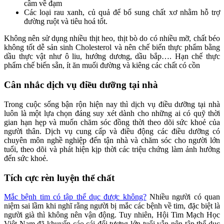
cầm về đạm
Các loại rau xanh, củ quả để bổ sung chất xơ nhằm hỗ trợ
đường ruột và tiêu hoá tốt.
Không nên sử dụng nhiều thịt heo, thịt bò do có nhiều mỡ, chất béo
không tốt dễ sản sinh Cholesterol và nên chế biến thực phẩm bằng
dầu thực vật như ô liu, hướng dương, dầu bắp…. Hạn chế thực
phẩm chế biến sẵn, ít ăn muối đường và kiêng các chất có cồn
Cân nhắc dịch vụ điều dưỡng tại nhà
Trong cuộc sống bận rộn hiện nay thì dịch vụ điều dưỡng tại nhà
luôn là một lựa chọn đáng suy xét dành cho những ai có quỹ thời
gian hạn hẹp và muốn chăm sóc đồng thời theo dõi sức khoẻ của
người thân. Dịch vụ cung cấp và điều động các điều dưỡng có
chuyên môn nghề nghiệp đến tận nhà và chăm sóc cho người lớn
tuổi, theo dõi và phát hiện kịp thời các triệu chứng làm ảnh hưởng
đến sức khoẻ.
Tích cực rèn luyện thể chất
Mắc bệnh tim có tập thể dục được không?
Nhiều người có quan
niệm sai lầm khi nghĩ rằng người bị mắc các bệnh về tim, đặc biệt là
người già thì không nên vận động. Tuy nhiên, Hội Tim Mạch Học
Việt Nam đã khuyến cáo cái đối tượng lớn tuổi vẫn nên tập thể dục