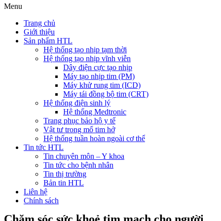
Menu
Trang chủ
Giới thiệu
Sản phẩm HTL
Hệ thống tạo nhịp tạm thời
Hệ thống tạo nhịp vĩnh viễn
Dây điện cực tạo nhịp
Máy tạo nhịp tim (PM)
Máy khử rung tim (ICD)
Máy tái đồng bộ tim (CRT)
Hệ thống điện sinh lý
Hệ thống Medtronic
Trang phục bảo hộ y tế
Vật tư trong mổ tim hở
Hệ thống tuần hoàn ngoài cơ thể
Tin tức HTL
Tin chuyên môn – Y khoa
Tin tức cho bệnh nhân
Tin thị trường
Bản tin HTL
Liên hệ
Chính sách
Chăm sóc sức khoẻ tim mạch cho người