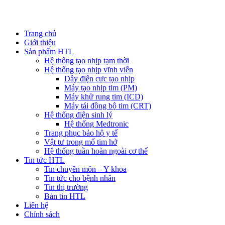
Trang chủ
Giới thiệu
Sản phẩm HTL
Hệ thống tạo nhịp tạm thời
Hệ thống tạo nhịp vĩnh viễn
Dây điện cực tạo nhịp
Máy tạo nhịp tim (PM)
Máy khử rung tim (ICD)
Máy tái đồng bộ tim (CRT)
Hệ thống điện sinh lý
Hệ thống Medtronic
Trang phục bảo hộ y tế
Vật tư trong mổ tim hở
Hệ thống tuần hoàn ngoài cơ thể
Tin tức HTL
Tin chuyên môn – Y khoa
Tin tức cho bệnh nhân
Tin thị trường
Bản tin HTL
Liên hệ
Chính sách