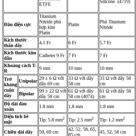
Silicone (4719)
ETFE
Titanium
Nitride phủ
Phủ Titanium
Đầu điện cực
Platin
hợp kim
Nitride
Platin
Kích thước
4.1 Fr
6 Fr
5.7 Fr
thân dây
Kích thước kim
Catheter 9 Fr
7 Fr
7 Fr
dẫn
Khoảng cách T-
9 mm
10 mm
10 mm
R
29 ± 6 Ω với
33 Ω với dây
33 Ω với dây 58
Trở
Unipolar
dây 69 cm
58 cm
cm
kháng
cuộn
99 ± 22 Ω với
61 Ω với dây
61 Ω với dây 58
Bipolar
dây
dây 58 cm
58 cm (4074)
cm
Độ dài đàu
1.8 mm
1.8 mm
1.8 mm
xoắn
Diện tích bề
2
2
2
Tip: 5.8 mm
Tip: 2.5 mm
Tip: 1.2 mm
mặt
42, 52, 58, 65,
Chiều dài dây
59, 69 cm
45, 52, 58 cm
85 cm