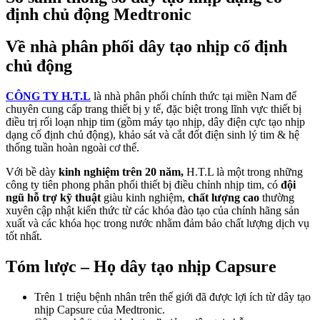
định chủ động Medtronic
Về nhà phân phối dây tạo nhịp cố định
chủ động
CÔNG TY H.T.L
là nhà phân phối chính thức tại miền Nam để
chuyên cung cấp trang thiết bị y tế, đặc biệt trong lĩnh vực thiết bị
điều trị rối loạn nhịp tim (gồm máy tạo nhịp, dây điện cực tạo nhịp
dạng cố định chủ động), khảo sát và cắt đốt điện sinh lý tim & hệ
thống tuần hoàn ngoài cơ thể.
Với bề dày
kinh nghiệm trên 20 năm,
H.T.L là một trong những
công ty tiên phong phân phối thiết bị điều chỉnh nhịp tim, có
đội
ngũ hỗ trợ kỹ thuật
giàu kinh nghiệm,
chất lượng cao
thường
xuyên cập nhật kiến thức từ các khóa đào tạo của chính hãng sản
xuất và các khóa học trong nước nhằm đảm bảo chất lượng dịch vụ
tốt nhất.
Tóm lược – Họ dây tạo nhịp Capsure
Trên 1 triệu bệnh nhân trên thế giới đã được lợi ích từ dây tạo
nhịp Capsure của Medtronic.