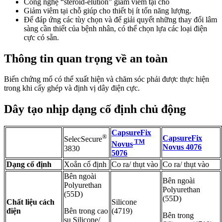
Công nghệ “steroid-elution” giảm viêm tại chỗ
Giảm viêm tại chỗ giúp cho thiết bị ít tốn năng lượng.
Để đáp ứng các tùy chọn và để giải quyết những thay đổi lâm
sàng cần thiết của bệnh nhân, có thể chọn lựa các loại điện
cực có sẵn.
Thông tin quan trọng về an toàn
Biến chứng mổ có thể xuất hiện và chăm sóc phải được thực hiện
trong khi cấy ghép và định vị dây điện cực.
Dây tạo nhịp dạng cố định chủ động
CapsureFix
®
CapsureFix
SelecSecure
TM
Novus
Novus 4076
3830
5076
Dạng cố định
Xoắn cố định
Co ra/ thụt vào
Co ra/ thụt vào
Bên ngoài
Bên ngoài
Polyurethan
Polyurethan
(55D)
(55D)
Chất liệu cách
Silicone
điện
Bên trong cao
(4719)
Bên trong
su Silicone/