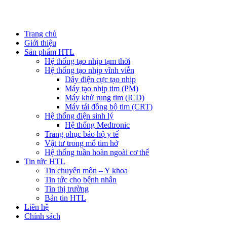
Trang chủ
Giới thiệu
Sản phẩm HTL
Hệ thống tạo nhịp tạm thời
Hệ thống tạo nhịp vĩnh viễn
Dây điện cực tạo nhịp
Máy tạo nhịp tim (PM)
Máy khử rung tim (ICD)
Máy tái đồng bộ tim (CRT)
Hệ thống điện sinh lý
Hệ thống Medtronic
Trang phục bảo hộ y tế
Vật tư trong mổ tim hở
Hệ thống tuần hoàn ngoài cơ thể
Tin tức HTL
Tin chuyên môn – Y khoa
Tin tức cho bệnh nhân
Tin thị trường
Bản tin HTL
Liên hệ
Chính sách