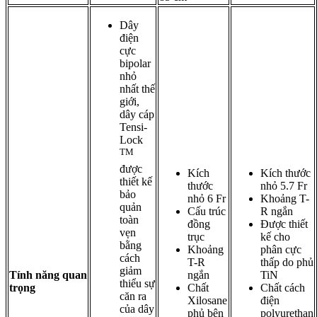
Dây
điện
cực
bipolar
nhỏ
nhất thế
giới,
dây cáp
Tensi-
Lock
TM
được
Kích
Kích thước
thiết kế
thước
nhỏ 5.7 Fr
bảo
nhỏ 6 Fr
Khoảng T-
quản
Cấu trúc
R ngắn
toàn
đồng
Được thiết
vẹn
trục
kế cho
bằng
Khoảng
phân cực
cách
T-R
thấp do phủ
giảm
Tính năng quan
ngắn
TiN
thiểu sự
trọng
Chất
Chất cách
căn ra
Xilosane
điện
của dây
phủ bên
polyurethan