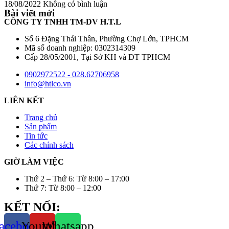
18/08/2022
Không có bình luận
Bài viết mới
CÔNG TY TNHH TM-DV H.T.L
Số 6 Đặng Thái Thân, Phường Chợ Lớn, TPHCM
Mã số doanh nghiệp: 0302314309
Cấp 28/05/2001, Tại Sở KH và ĐT TPHCM
0902972522 - 028.62706958
info@htlco.vn
LIÊN KẾT
Trang chủ
Sản phẩm
Tin tức
Các chính sách
GIỜ LÀM VIỆC
Thứ 2 – Thứ 6: Từ 8:00 – 17:00
Thứ 7: Từ 8:00 – 12:00
KẾT NỐI:
acebook
Youtube
Whatsapp