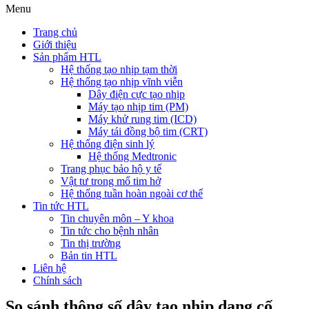
Menu
Trang chủ
Giới thiệu
Sản phẩm HTL
Hệ thống tạo nhịp tạm thời
Hệ thống tạo nhịp vĩnh viễn
Dây điện cực tạo nhịp
Máy tạo nhịp tim (PM)
Máy khử rung tim (ICD)
Máy tái đồng bộ tim (CRT)
Hệ thống điện sinh lý
Hệ thống Medtronic
Trang phục bảo hộ y tế
Vật tư trong mổ tim hở
Hệ thống tuần hoàn ngoài cơ thể
Tin tức HTL
Tin chuyên môn – Y khoa
Tin tức cho bệnh nhân
Tin thị trường
Bản tin HTL
Liên hệ
Chính sách
So sánh thông số dây tạo nhịp dạng cố