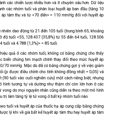
nh các chiến lược nhiều hơn và ít chuyên sâu hơn. Dữ liệu
nh các nhóm tuổi và phân loại huyết áp ban đầu (tăng 10
áp tâm thu và từ <70 đến> = 110 mmHg đối với huyết áp
 nhiên dao động từ 21 đến 105 tuổi (trung bình 65, khoảng
ở độ tuổi <55, 128.437 (35,8%) từ 55 đến 64 tuổi, 128.506
 tuổi và 4.788 (1,3%)> = 85 tuổi.
 hiệu quả ở các nhóm tuổi, không có bằng chứng cho thấy
c biến chứng tim mạch chính thay đổi theo mức huyết áp
120/70 mmHg. Mặc dù đã có bằng chứng gợi ý về việc giảm
i (p được điều chỉnh cho tính không đồng nhất = 0,05) và
 (90 tuổi vào cuối nghiên cứu) một cách riêng biệt, nhưng
ô hình tương tự và dường như thậm chí còn lớn hơn ở các
tử vong do mọi nguyên nhân cũng diễn ra theo một mô hình
 trị làm tăng tỷ lệ tử vong ở bất kỳ nhóm tuổi nào.
theo tuổi và huyết áp của thuốc hạ áp cung cấp bằng chứng
ược lý khi về già bất kể huyết áp tâm thu hay huyết áp tâm