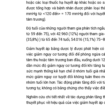
hoặc các loại thuốc hạ huyết áp khác hoặc so sá
được tổng hợp và bệnh nhân được phân loại thà
mmHg từ <120 đến> = 170 mmHg đối với huyết 
tâm trương).
Độ tuổi của những người tham gia phân tích ngẫu
từ 59 đến 75), với 42.960 (12%) người tham gia 
(35,8%) ) từ 65 đến 74 tuổi, 54.016 (15,1%) 75–84
Giảm huyết áp bằng dược lý được phát hiện có
việc giảm nguy cơ tương đối để phòng ngừa cá
tâm thu hoặc tâm trương ban đầu, xuống dưới 
dần mức độ giảm nguy cơ tương đối khi tăng tuổ
sức mạnh thống kê hạn chế ở nhóm tuổi già nhất
mức giảm nguy cơ tuyệt đối không tuân theo m
nhóm tuổi lớn hơn. Tác động phân tầng đối với 
tương tự, không có bằng chứng cho thấy việc điều
Nghiên cứu chi tiết nhất về tác dụng phân tầng 
thuyết phục về hiệu quả của việc giảm huyết áp d