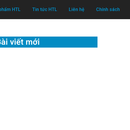
 phẩm HTL
Tin tức HTL
Liên hệ
Chính sách
ài viết mới