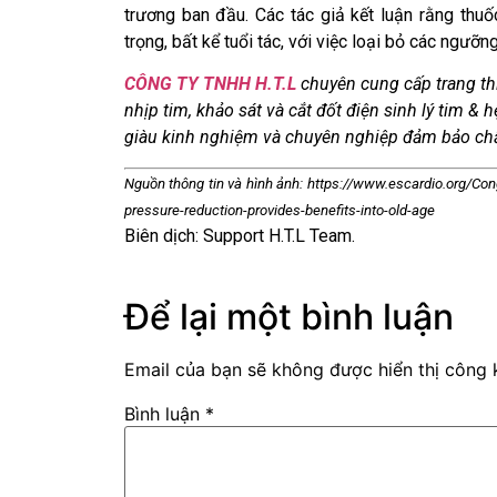
trương ban đầu. Các tác giả kết luận rằng thuố
trọng, bất kể tuổi tác, với việc loại bỏ các ngưỡ
CÔNG TY TNHH H.T.L
chuyên cung cấp trang thiết
nhịp tim, khảo sát và cắt đốt điện sinh lý tim &
giàu kinh nghiệm và chuyên nghiệp đảm bảo chất
Nguồn thông tin và hình ảnh: https://www.escardio.org/C
pressure-reduction-provides-benefits-into-old-age
Biên dịch: Support H.T.L Team.
Để lại một bình luận
Email của bạn sẽ không được hiển thị công k
Bình luận
*