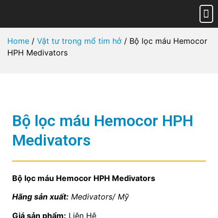
Trang 
Giới 
Sản phẩ
Tin tứ
Liên hệ
Chính
Home
/
Vật tư trong mổ tim hở
/ Bộ lọc máu Hemocor
HPH Medivators
Bộ lọc máu Hemocor HPH
Medivators
Bộ lọc máu Hemocor HPH Medivators
Hãng sản xuất:
Medivators/ Mỹ
Giá sản phẩm:
Liên Hệ