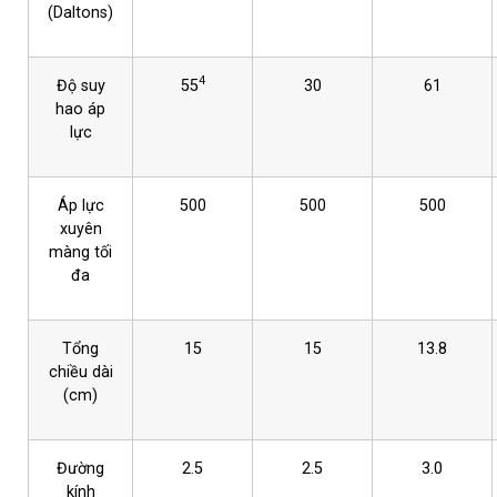
(Daltons)
4
Độ suy
55
30
61
hao áp
lực
Áp lực
500
500
500
xuyên
màng tối
đa
Tổng
15
15
13.8
chiều dài
(cm)
Đường
2.5
2.5
3.0
kính