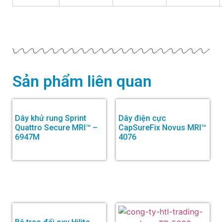
Sản phẩm liên quan
Dây khử rung Sprint
Dây điện cực
Quattro Secure MRI™ –
CapSureFix Novus MRI™
6947M
4076