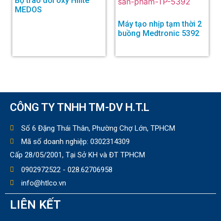
Bộ trao đổi oxy Hilite
MEDOS
Máy tạo nhịp tạm thời 2
buồng Medtronic 5392
CÔNG TY TNHH TM-DV H.T.L
Số 6 Đặng Thái Thân, Phường Chợ Lớn, TPHCM
Mã số doanh nghiệp: 0302314309
Cấp 28/05/2001, Tại Sở KH và ĐT TPHCM
0902972522 - 028.62706958
info@htlco.vn
LIÊN KẾT