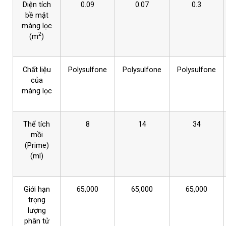
Diện tích
0.09
0.07
0.3
bề mặt
màng lọc
2
(m
)
Chất liệu
Polysulfone
Polysulfone
Polysulfone
của
màng lọc
Thể tích
8
14
34
mồi
(Prime)
(ml)
Giới hạn
65,000
65,000
65,000
trọng
lượng
phân tử