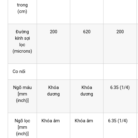
trong
(cm)
Đường
200
620
200
kính sợi
lọc
(microns)
Co nối
Ngõ máu
Khóa
Khóa
6.35 (1/4)
[mm
dương
dương
(inch)]
Ngõ lọc
Khóa âm
Khóa âm
6.35 (1/4)
[mm
(inch)]