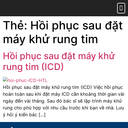
Trang 
Giới 
Sản phẩ
Tin tứ
Liên hệ
Chính
Thẻ:
Hồi phục sau đặt
máy khử rung tim
Hồi phục sau đặt máy khử
rung tim (ICD)
Hồi phục sau đặt máy khử rung tim (ICD) Việc hồi phục
hoàn toàn sau khi đặt máy ICD cần khoảng thời gian vài
ngày đến vài tháng. Sau đó bác sĩ sẽ lập trình máy khử
rung cho phù hợp với nhu cầu trước khi bạn về nhà. Lưu
ý hỏi ý kiến bác […]