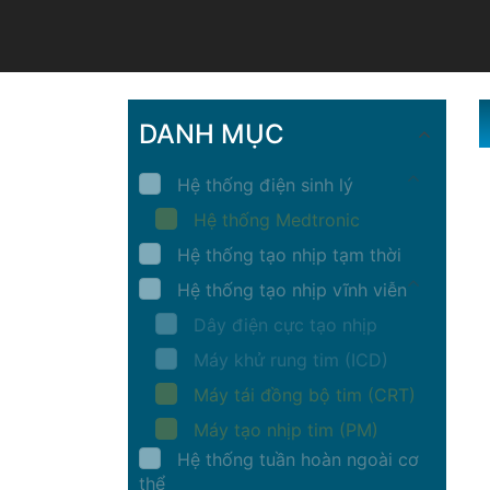
DANH MỤC
Hệ thống điện sinh lý
Hệ thống Medtronic
Hệ thống tạo nhịp tạm thời
Hệ thống tạo nhịp vĩnh viễn
Dây điện cực tạo nhịp
Máy khử rung tim (ICD)
Máy tái đồng bộ tim (CRT)
Máy tạo nhịp tim (PM)
Hệ thống tuần hoàn ngoài cơ
thể