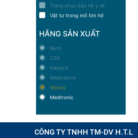
Trang phục bảo hộ y tế
Vật tư trong mổ tim hở
HÃNG SẢN XUẤT
Bard
CSS
Halyard
Medivators
Medos
Medtronic
CÔNG TY TNHH TM-DV H.T.L