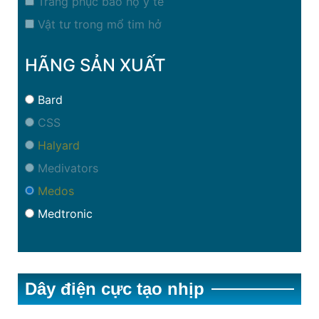
Trang phục bảo hộ y tế
Vật tư trong mổ tim hở
HÃNG SẢN XUẤT
Bard
CSS
Halyard
Medivators
Medos
Medtronic
Dây điện cực tạo nhịp