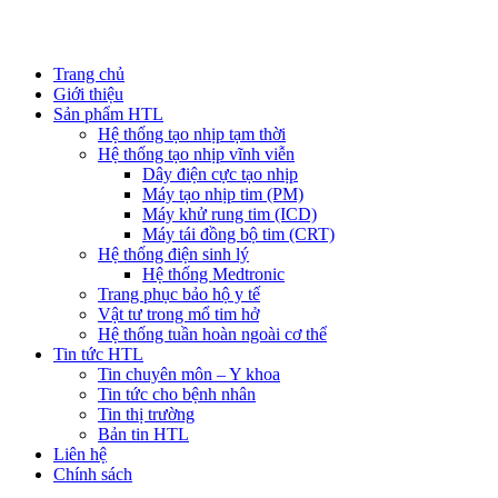
Trang chủ
Giới thiệu
Sản phẩm HTL
Hệ thống tạo nhịp tạm thời
Hệ thống tạo nhịp vĩnh viễn
Dây điện cực tạo nhịp
Máy tạo nhịp tim (PM)
Máy khử rung tim (ICD)
Máy tái đồng bộ tim (CRT)
Hệ thống điện sinh lý
Hệ thống Medtronic
Trang phục bảo hộ y tế
Vật tư trong mổ tim hở
Hệ thống tuần hoàn ngoài cơ thể
Tin tức HTL
Tin chuyên môn – Y khoa
Tin tức cho bệnh nhân
Tin thị trường
Bản tin HTL
Liên hệ
Chính sách