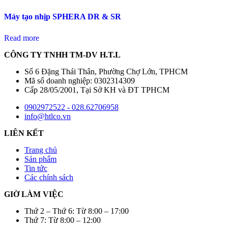
Máy tạo nhịp SPHERA DR & SR
Read more
CÔNG TY TNHH TM-DV H.T.L
Số 6 Đặng Thái Thân, Phường Chợ Lớn, TPHCM
Mã số doanh nghiệp: 0302314309
Cấp 28/05/2001, Tại Sở KH và ĐT TPHCM
0902972522 - 028.62706958
info@htlco.vn
LIÊN KẾT
Trang chủ
Sản phẩm
Tin tức
Các chính sách
GIỜ LÀM VIỆC
Thứ 2 – Thứ 6: Từ 8:00 – 17:00
Thứ 7: Từ 8:00 – 12:00