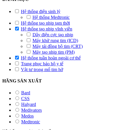
Hệ thống điện sinh lý
Hệ thống Medtronic
Hệ thống tạo nhịp tạm thời
Hệ thống tạo nhịp vĩnh viễn
Dây điện cực tạo nhịp
Máy khử rung tim (ICD)
Máy tái đồng bộ tim (CRT)
Máy tạo nhịp tim (PM)
Hệ thống tuần hoàn ngoài cơ thể
Trang phục bảo hộ y tế
Vật tư trong mổ tim hở
HÃNG SẢN XUẤT
Bard
CSS
Halyard
Medivators
Medos
Medtronic