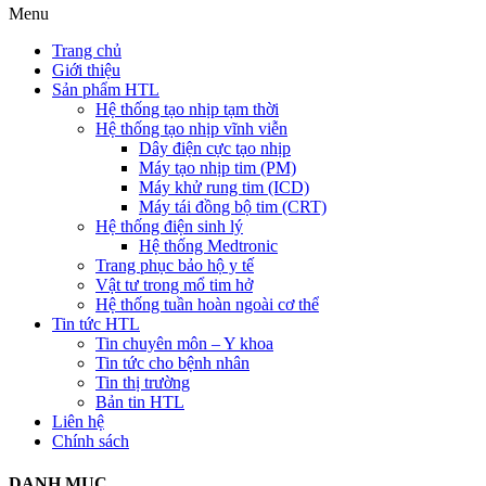
Menu
Trang chủ
Giới thiệu
Sản phẩm HTL
Hệ thống tạo nhịp tạm thời
Hệ thống tạo nhịp vĩnh viễn
Dây điện cực tạo nhịp
Máy tạo nhịp tim (PM)
Máy khử rung tim (ICD)
Máy tái đồng bộ tim (CRT)
Hệ thống điện sinh lý
Hệ thống Medtronic
Trang phục bảo hộ y tế
Vật tư trong mổ tim hở
Hệ thống tuần hoàn ngoài cơ thể
Tin tức HTL
Tin chuyên môn – Y khoa
Tin tức cho bệnh nhân
Tin thị trường
Bản tin HTL
Liên hệ
Chính sách
DANH MỤC